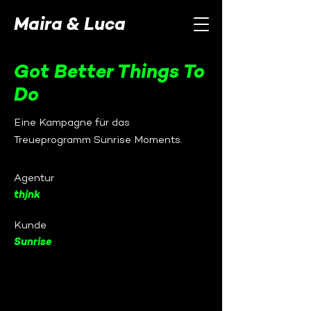
Maira & Luca
Got Better Things To
Do
Eine Kampagne für das
Treueprogramm Sunrise Moments.
Agentur
thjnk
Kunde
Sunrise